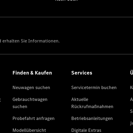
Finanzierung
Gewerbekunden
Kurzfristig
verfügbare
Angebote
V-Klasse
V-Klasse
Marco Polo
Limousinen
Der
elektrische
CLA mit EQ-
Technologie
Der neue
CLA
EQE