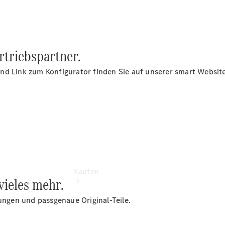
vereinbaren
Probefahrt
vereinbaren
Konfigurator
Modellübersicht
rtriebspartner.
Tel: +49 941
7843 0
nd Link zum Konfigurator finden Sie auf unserer smart Website
Kaufen
vieles mehr.
rungen und passgenaue Original-Teile.