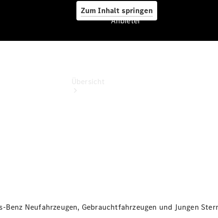
Zum Inhalt springen
Anbieter
Anbieter
Übersicht
Startseite
Ansprechpartner
finden
Beratung
vereinbaren
es-Benz Neufahrzeugen, Gebrauchtfahrzeugen und Jungen Stern
Servicetermin