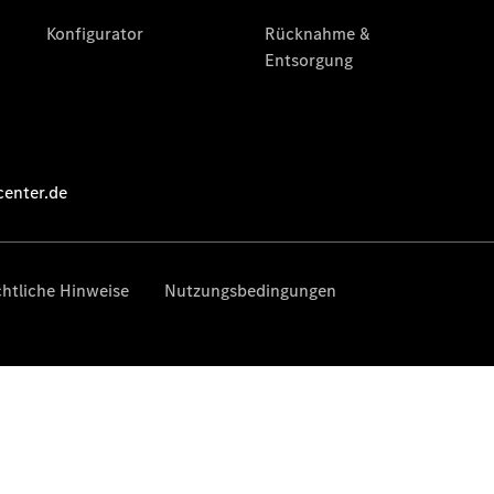
Limousine -
elektrisch
EQS
Limousine -
elektrisch
C-Klasse
Limousine
C-Klasse
Limousine -
elektrisch
E-Klasse
Limousine
S-Klasse
Limousine
S-Klasse
Lang
Mercedes-
Maybach S-
Klasse
SUVs