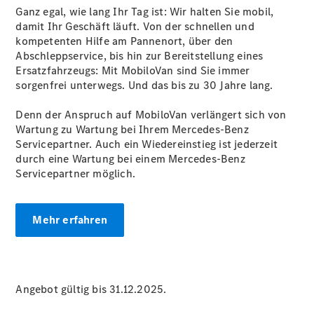
Ganz egal, wie lang Ihr Tag ist: Wir halten Sie mobil,
damit Ihr Geschäft läuft. Von der schnellen und
Übersicht
kompetenten Hilfe am Pannenort, über den
Neuwagenangebote
Abschleppservice, bis hin zur Bereitstellung eines
Ersatzfahrzeugs: Mit MobiloVan sind Sie immer
sorgenfrei unterwegs. Und das bis zu 30 Jahre lang.
Denn der Anspruch auf MobiloVan verlängert sich von
Wartung zu Wartung bei Ihrem Mercedes-Benz
Servicepartner. Auch ein Wiedereinstieg ist jederzeit
Übersicht
durch eine Wartung bei einem Mercedes-Benz
Transporter
Servicepartner möglich.
Highlights
Leasing
Privatkunden
Mehr erfahren
Leasing
Gewerbekunden
Finanzierung
Privatkunden
Finanzierung
Angebot gültig bis 31.12.2025.
Gewerbekunden