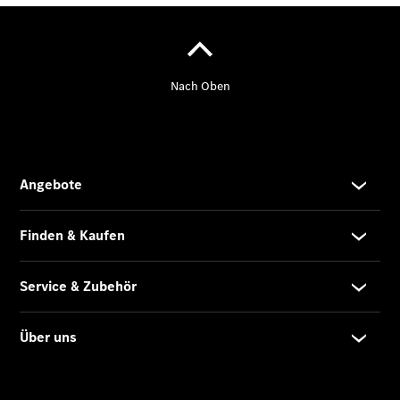
Mercedes-
Benz
Store
Gebrauchtwagensuche
Elektrotransporter
Sprinter
Sprinter
Kastenwagen
eSprinter
Kastenwagen
- elektrisch
Sprinter
Tourer
Sprinter
Pritschenfahrzeug
eSprinter