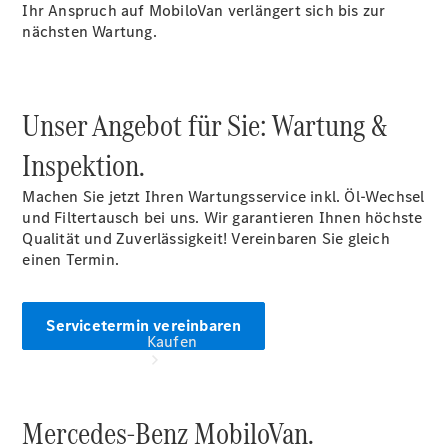
vereinbaren
Ihr Anspruch auf MobiloVan verlängert sich bis zur
Beratung
nächsten Wartung.
vereinbaren
Servicetermin
vereinbaren
Tel: +49 941
Unser Angebot für Sie: Wartung &
7843 0
Inspektion.
Machen Sie jetzt Ihren Wartungsservice inkl. Öl-Wechsel
und Filtertausch bei uns. Wir garantieren Ihnen höchste
Qualität und Zuverlässigkeit! Vereinbaren Sie gleich
einen Termin.
Servicetermin vereinbaren
Kaufen
Mercedes-Benz MobiloVan.