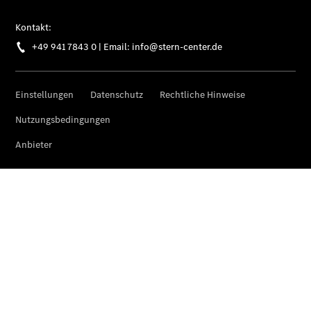
Pritschenfahrzeug
- elektrisch
Sprinter
Fahrgestell
eSprinter
Fahrgestell
- elektrisch
Vito
Vito
Kastenwagen
eVito
Kastenwagen
- elektrisch
Vito Mixto
Vito Tourer