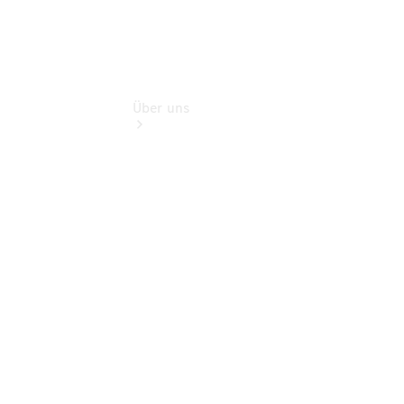
Über uns
Übersicht
Kontakt
Ansprechpartner